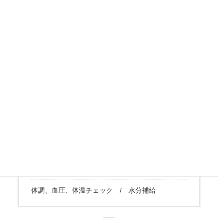
とができるように努めます。
利用者様の意思と個性を尊重し、楽しく利用できるよ
うに支援します。
利用者様の心身の健康、体力維持・向上を促すスポー
ツプログラムを提供します。
プログラム
9:30 オリエンテーション
体調、血圧、体温チェック / 水分補給