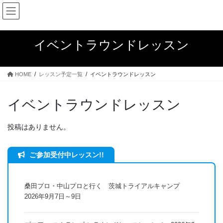
コ
ナ
ン
ビ
テ
ゲ
ン
ー
イベントラウンドレッスン
ツ
シ
へ
ョ
ス
ン
HOME
レッスン予定一覧
イベントラウンドレッスン
キ
に
ッ
移
プ
動
イベントラウンドレッスン
投稿はありません。
ご参加受付中レッスン!!
桑田プロ・中山プロと行く 茨城トライアルキャンプ
2026年9月7日～9日