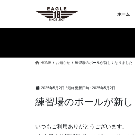
コ
ナ
ン
ビ
ホーム
テ
ゲ
ン
ー
ツ
シ
へ
ョ
ス
ン
キ
に
ッ
移
HOME
お知らせ
練習場のボールが新しくなりました
プ
動
2025年5月2日
/ 最終更新日時 :
2025年5月2日
練習場のボールが新し
いつもご利用ありがとうございます。